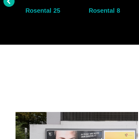
e 8
Rosental 25
Rosental 8